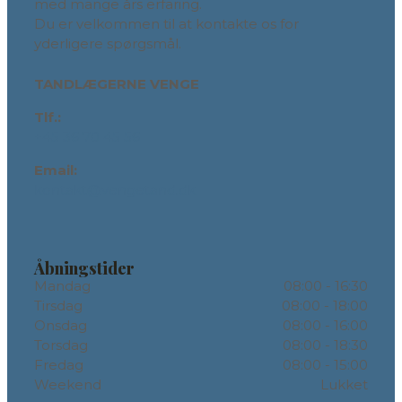
med mange års erfaring.
Du er velkommen til at kontakte os for
yderligere spørgsmål.
TANDLÆGERNE VENGE
Tlf.:
+45 36 70 45 56
Email:
kontakt@vengetand.dk
Åbningstider
Mandag
08:00 - 16:30
Tirsdag
08:00 - 18:00
Onsdag
08:00 - 16:00
Torsdag
08:00 - 18:30
Fredag
08:00 - 15:00
Weekend
Lukket