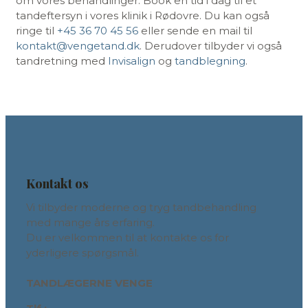
om vores behandlinger. Book en tid i dag til et
tandeftersyn i vores klinik i Rødovre. Du kan også
ringe til
+45 36 70 45 56
eller sende en mail til
kontakt@vengetand.dk
. Derudover tilbyder vi også
tandretning med
Invisalign
og
tandblegning
.
Kontakt os
Vi tilbyder moderne og tryg tandbehandling
med mange års erfaring.
Du er velkommen til at kontakte os for
yderligere spørgsmål.
TANDLÆGERNE VENGE