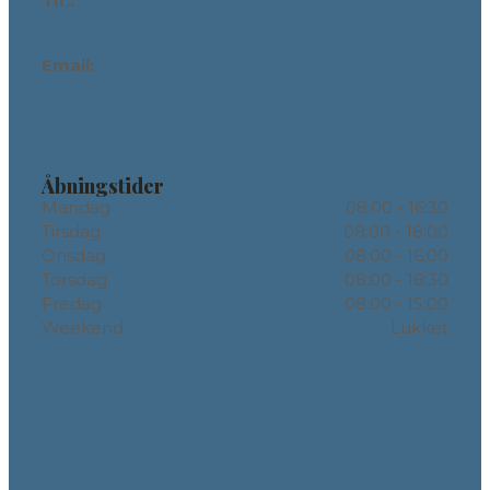
Tlf.:
+45 36 70 45 56
Email:
kontakt@vengetand.dk
Åbningstider
Mandag
08:00 - 16:30
Tirsdag
08:00 - 18:00
Onsdag
08:00 - 16:00
Torsdag
08:00 - 18:30
Fredag
08:00 - 15:00
Weekend
Lukket